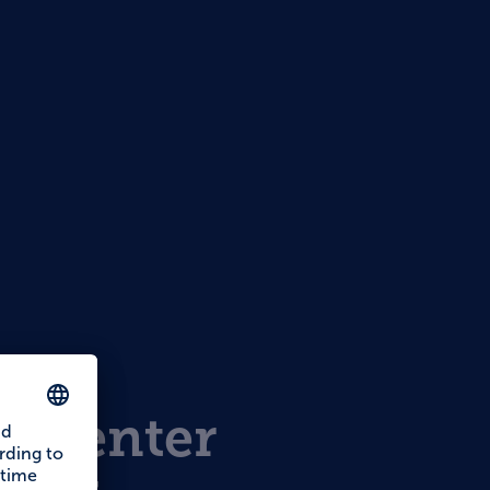
s
ty Center