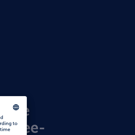
s
sche
ensee-