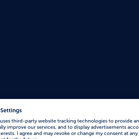
Accessible Holiday
Städti
Forgg