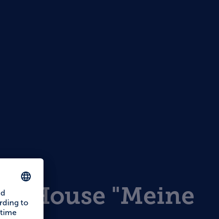
s
ry House "Meine