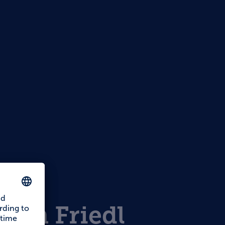
s
zum Friedl